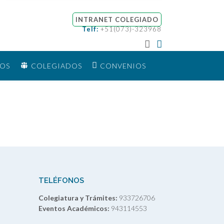
INTRANET COLEGIADO
Telf:
+51(073)-323968
IOS
COLEGIADOS
CONVENIOS
TELÉFONOS
Colegiatura y Trámites:
933726706
Eventos Académicos:
943114553